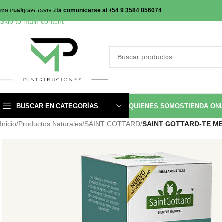
Skip to navigation
nte cualquier consulta comunicarse al +54 9 3584 856074
Skip to main content
BUSCAR EN CATEGORÍAS
QUIENES SOMOS
TIENDA ON
Inicio
/
Productos Naturales
/
SAINT GOTTARD
/
SAINT GOTTARD-TE ME