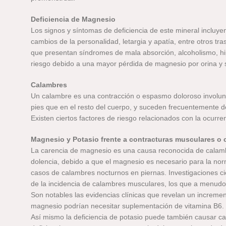
Deficiencia de Magnesio
Los signos y síntomas de deficiencia de este mineral incluye
cambios de la personalidad, letargia y apatía, entre otros tr
que presentan síndromes de mala absorción, alcoholismo, hip
riesgo debido a una mayor pérdida de magnesio por orina y 
Calambres
Un calambre es una contracción o espasmo doloroso involun
pies que en el resto del cuerpo, y suceden frecuentemente 
Existen ciertos factores de riesgo relacionados con la ocurr
Magnesio y Potasio frente a contracturas musculares o
La carencia de magnesio es una causa reconocida de calambr
dolencia, debido a que el magnesio es necesario para la nor
casos de calambres nocturnos en piernas. Investigaciones ci
de la incidencia de calambres musculares, los que a menud
Son notables las evidencias clínicas que revelan un incremen
magnesio podrían necesitar suplementación de vitamina B6.
Así mismo la deficiencia de potasio puede también causar cal