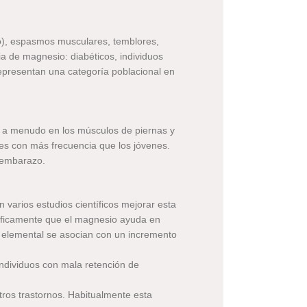
sio), espasmos musculares, temblores,
ia de magnesio: diabéticos, individuos
representan una categoría poblacional en
 a menudo en los músculos de piernas y
es con más frecuencia que los jóvenes.
y embarazo.
arios estudios científicos mejorar esta
cíficamente que el magnesio ayuda en
o elemental se asocian con un incremento
individuos con mala retención de
tros trastornos. Habitualmente esta