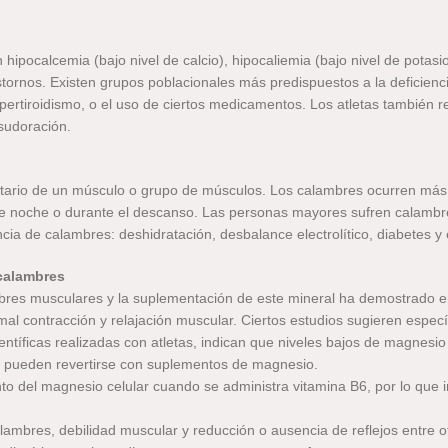
n hipocalcemia (bajo nivel de calcio), hipocaliemia (bajo nivel de pota
astornos. Existen grupos poblacionales más predispuestos a la deficienc
ertiroidismo, o el uso de ciertos medicamentos. Los atletas también 
sudoración.
tario de un músculo o grupo de músculos. Los calambres ocurren más
de noche o durante el descanso. Las personas mayores sufren calambr
encia de calambres: deshidratación, desbalance electrolítico, diabetes 
 calambres
es musculares y la suplementación de este mineral ha demostrado en v
mal contracción y relajación muscular. Ciertos estudios sugieren espe
entíficas realizadas con atletas, indican que niveles bajos de magnesi
o pueden revertirse con suplementos de magnesio.
to del magnesio celular cuando se administra vitamina B6, por lo que 
ambres, debilidad muscular y reducción o ausencia de reflejos entre o