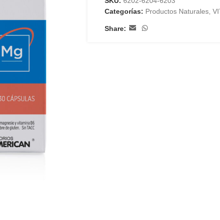
SKU:
6202-6204-6203
Categorías:
Productos Naturales
,
V
Share: