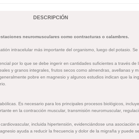
DESCRIPCIÓN
festaciones neuromusculares como contracturas o calambres.
atión intracelular más importante del organismo, luego del potasio. Se
cial por lo que se debe ingerir en cantidades suficientes a través de la
eales y granos integrales, frutos secos como almendras, avellanas y m
generalmente pobre en magnesio y algunos estudios indican que la in
rio.
licas. Es necesario para los principales procesos biológicos, incluye
ortante en la contracción muscular, transmisión neuromuscular, regulac
cardiovascular, incluida hipertensión, evidenciándose una asociación e
nesio ayuda a reducir la frecuencia y dolor de la migraña y puede ser