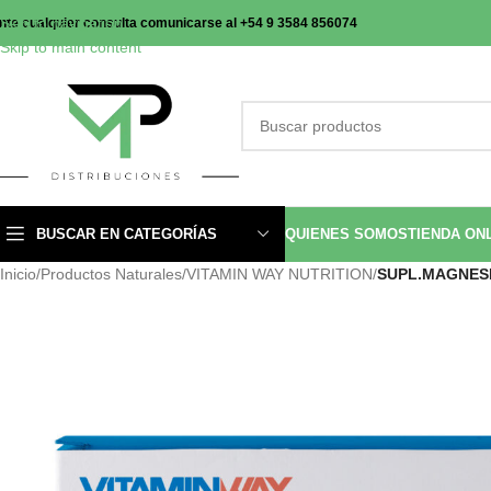
Skip to navigation
nte cualquier consulta comunicarse al +54 9 3584 856074
Skip to main content
BUSCAR EN CATEGORÍAS
QUIENES SOMOS
TIENDA ON
Inicio
/
Productos Naturales
/
VITAMIN WAY NUTRITION
/
SUPL.MAGNES