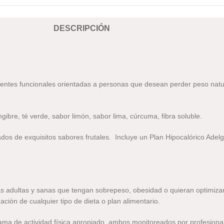
DESCRIPCIÓN
dientes funcionales orientadas a personas que desean perder peso nat
ibre, té verde, sabor limón, sabor lima, cúrcuma, fibra soluble.
 de exquisitos sabores frutales. Incluye un Plan Hipocalórico Adelg
as adultas y sanas que tengan sobrepeso, obesidad o quieran optimizar
zación de cualquier tipo de dieta o plan alimentario.
rama de actividad física apropiado, ambos monitoreados por profesional