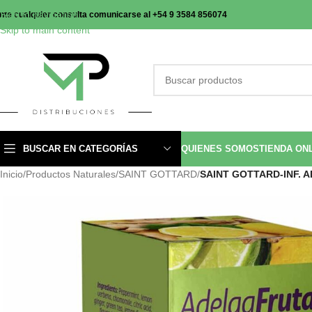
Skip to navigation
nte cualquier consulta comunicarse al +54 9 3584 856074
Skip to main content
BUSCAR EN CATEGORÍAS
QUIENES SOMOS
TIENDA ON
Inicio
/
Productos Naturales
/
SAINT GOTTARD
/
SAINT GOTTARD-INF. 