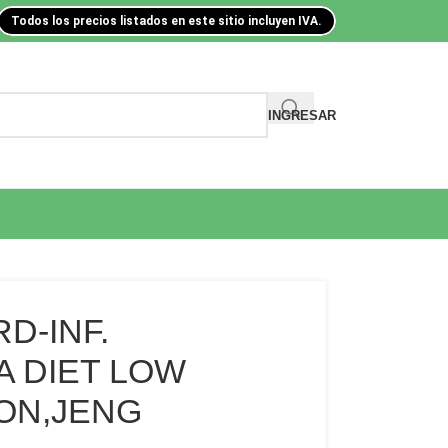
Todos los precios listados en este sitio incluyen IVA.
INGRESAR
D-INF.
 DIET LOW
MON,JENG