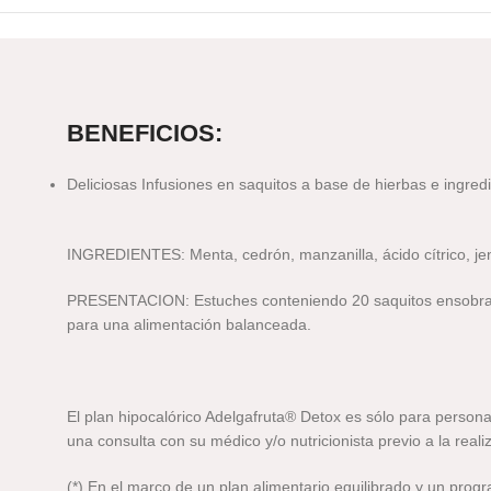
BENEFICIOS:
Deliciosas Infusiones en saquitos a base de hierbas e ingre
INGREDIENTES: Menta, cedrón, manzanilla, ácido cítrico, jeng
PRESENTACION: Estuches conteniendo 20 saquitos ensobrados
para una alimentación balanceada.
El plan hipocalórico Adelgafruta® Detox es sólo para person
una consulta con su médico y/o nutricionista previo a la reali
(*) En el marco de un plan alimentario equilibrado y un prog