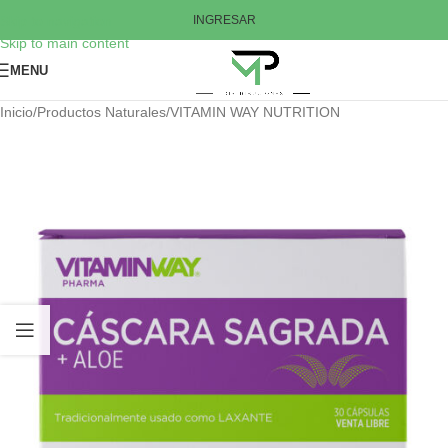
Skip to navigation
INGRESAR
Skip to main content
MENU
Inicio
/
Productos Naturales
/
VITAMIN WAY NUTRITION