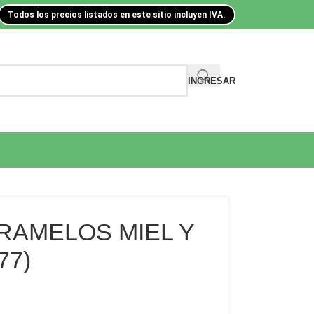
Todos los precios listados en este sitio incluyen IVA.
INGRESAR
RAMELOS MIEL Y
77)