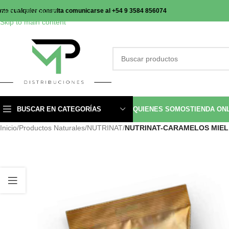
Skip to navigation
nte cualquier consulta comunicarse al +54 9 3584 856074
Skip to main content
BUSCAR EN CATEGORÍAS
QUIENES SOMOS
TIENDA ON
Inicio
/
Productos Naturales
/
NUTRINAT
/
NUTRINAT-CARAMELOS MIEL 