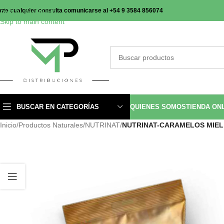
Skip to navigation
nte cualquier consulta comunicarse al +54 9 3584 856074
Skip to main content
BUSCAR EN CATEGORÍAS
QUIENES SOMOS
TIENDA ON
Inicio
/
Productos Naturales
/
NUTRINAT
/
NUTRINAT-CARAMELOS MIEL 