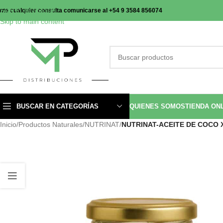
Skip to navigation
nte cualquier consulta comunicarse al +54 9 3584 856074
Skip to main content
BUSCAR EN CATEGORÍAS
QUIENES SOMOS
TIENDA ON
Inicio
/
Productos Naturales
/
NUTRINAT
/
NUTRINAT-ACEITE DE COCO X1