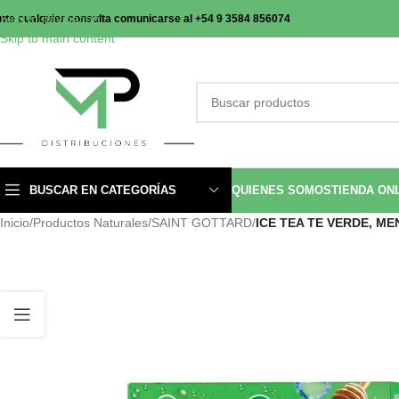
Skip to navigation
nte cualquier consulta comunicarse al +54 9 3584 856074
Skip to main content
BUSCAR EN CATEGORÍAS
QUIENES SOMOS
TIENDA ON
Inicio
/
Productos Naturales
/
SAINT GOTTARD
/
ICE TEA TE VERDE, ME