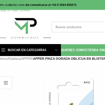
Skip to navigation
nte cualquier consulta comunicarse al +54 9 3584 856074
Skip to main content
BUSCAR EN CATEGORÍAS
QUIENES SOMOS
TIENDA ON
Inicio
/
Estética
/
APPER
/
APPER-PINZA DORADA OBLICUA EN BLISTE